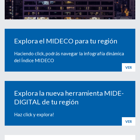
Explora el MIDECO para tu región
Haciendo click, podrás navegar la infografía dinámica
del Índice MIDECO
VER
Explora la nueva herramienta MIDE-
DIGITAL de tu región
Haz click y explora!
VER